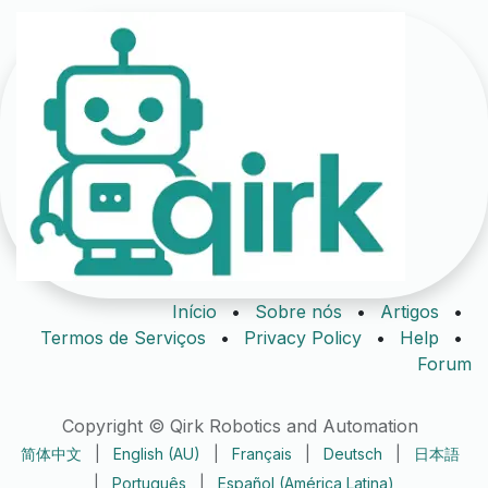
Início
•
Sobre nós
•
Artigos
•
Termos de Serviços
•
Privacy Policy
•
Help
•
Forum
Copyright © Qirk Robotics and Automation
简体中文
|
English (AU)
|
Français
|
Deutsch
|
日本語
|
Português
|
Español (América Latina)